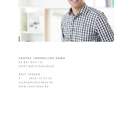
CENTRA IMMOBILIEN GMBH
An der Norr 12
65307 Bad Schwalbach
RALF JORDAN
T
06124 70 02 20
jordan
@
centrabau.de
www.centrabau.de